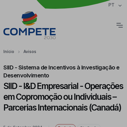
Saltar para o conteúdo principal da página
PT
Cookies
Início
Avisos
SIID - Sistema de Incentivos à Investigação e
Desenvolvimento
SIID - I&D Empresarial - Operações
em Copromoção ou Individuais –
Parcerias Internacionais (Canadá)