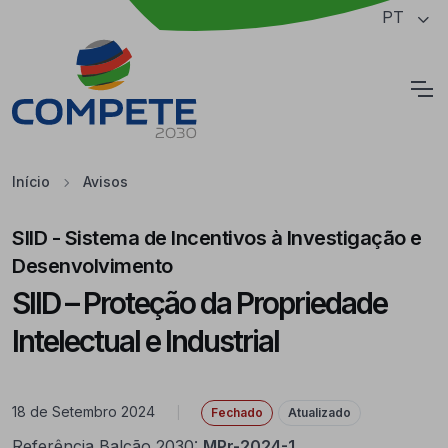
Saltar para o conteúdo principal da página
PT
Cookies
Início
Avisos
SIID - Sistema de Incentivos à Investigação e
Desenvolvimento
SIID – Proteção da Propriedade
Intelectual e Industrial
18 de Setembro 2024
|
Fechado
Atualizado
Referência Balcão 2030:
MPr-2024-1