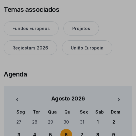
Temas associados
Fundos Europeus
Projetos
Regiostars 2026
União Europeia
Agenda
Agosto
2026
nterior
Mês Se
Seg
Ter
Qua
Qui
Sex
Sab
Dom
Calendário
27
28
29
30
31
1
2
3
4
5
6
7
8
9