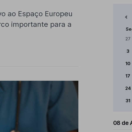
ivo ao Espaço Europeu
Mês Anterior
co importante para a
Se
Cale
27
3
10
17
24
31
08 de 