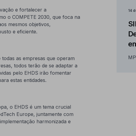
vação e fortalecer a
14 d
 como o COMPETE 2030, que foca na
SI
aos mesmos objetivos,
usto e eficiente.
De
e
MP
e todas as empresas que operam
esas, todos terão de se adaptar a
ovidas pelo EHDS irão fomentar
ara estas entidades.
ropa, o EHDS é um tema crucial
 MedTech Europe, juntamente com
ma implementação harmonizada e