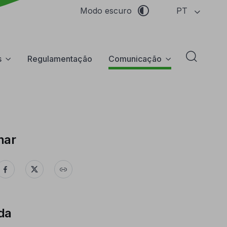
PT
Modo escuro
s
Regulamentação
Comunicação
Abrir f
har
da