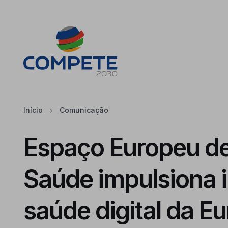
Saltar para o conteúdo principal da página
Cookies
Início
Comunicação
Espaço Europeu d
Saúde impulsiona 
saúde digital da E