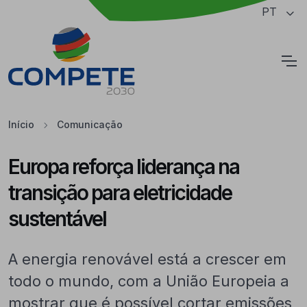
Saltar para o conteúdo principal da página
PT
Cookies
Início
Comunicação
Europa reforça liderança na
transição para eletricidade
sustentável
A energia renovável está a crescer em
todo o mundo, com a União Europeia a
mostrar que é possível cortar emissões