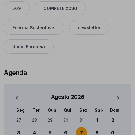
509
COMPETE 2030
Energia Sustentável
newsletter
União Europeia
Agenda
Agosto
2026
nterior
Mês Se
Seg
Ter
Qua
Qui
Sex
Sab
Dom
Calendário
27
28
29
30
31
1
2
3
4
5
6
7
8
9