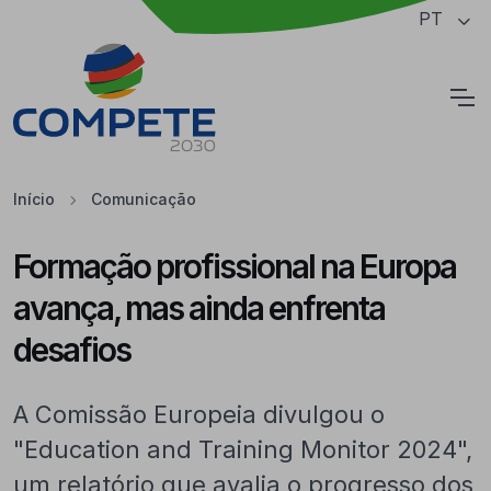
Saltar para o conteúdo principal da página
PT
Cookies
Início
Comunicação
Formação profissional na Europa
avança, mas ainda enfrenta
desafios
A Comissão Europeia divulgou o
"Education and Training Monitor 2024",
um relatório que avalia o progresso dos