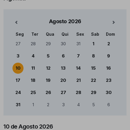
Agosto
2026
nterior
Mês Se
Seg
Ter
Qua
Qui
Sex
Sab
Dom
Calendário
27
28
29
30
31
1
2
3
4
5
6
7
8
9
10
11
12
13
14
15
16
17
18
19
20
21
22
23
24
25
26
27
28
29
30
31
1
2
3
4
5
6
10 de Agosto 2026