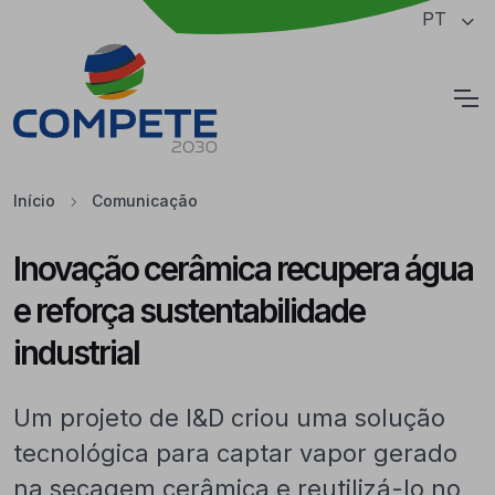
Saltar para o conteúdo principal da página
PT
Cookies
Início
Comunicação
Inovação cerâmica recupera água
e reforça sustentabilidade
industrial
Um projeto de I&D criou uma solução
tecnológica para captar vapor gerado
na secagem cerâmica e reutilizá-lo no