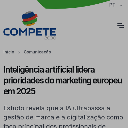
Saltar para o conteúdo principal da página
PT
Cookies
Início
Comunicação
Inteligência artificial lidera
prioridades do marketing europeu
em 2025
Estudo revela que a IA ultrapassa a
gestão de marca e a digitalização como
foco principal dos profissionais de