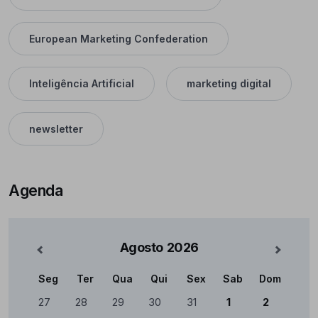
European Marketing Confederation
Inteligência Artificial
marketing digital
newsletter
Agenda
Agosto
2026
nterior
Mês Se
Seg
Ter
Qua
Qui
Sex
Sab
Dom
Calendário
27
28
29
30
31
1
2