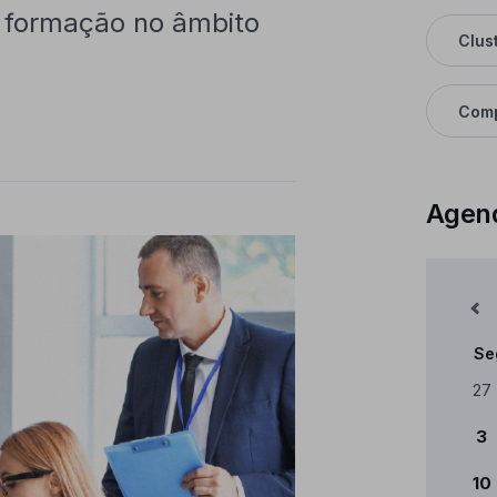
e formação no âmbito
Clus
Comp
Agen
Mês Anterior
Se
Cale
27
3
10