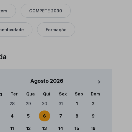
ters
COMPETE 2030
etitividade
Formação
da
Agosto
2026
Mês Seguinte
g
Ter
Qua
Qui
Sex
Sab
Dom
ndário
28
29
30
31
1
2
4
5
6
7
8
9
11
12
13
14
15
16