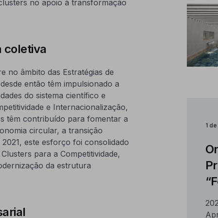
 clusters no apoio à transformação
 coletiva
e no âmbito das Estratégias de
e desde então têm impulsionado a
dades do sistema científico e
petitividade e Internacionalização,
rs têm contribuído para fomentar a
1 d
onomia circular, a transição
 2021, este esforço foi consolidado
Or
lusters para a Competitividade,
Pr
odernização da estrutura
“
202
arial
Ap