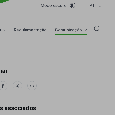
PT
Modo escuro
s
Regulamentação
Comunicação
Abrir f
har
s associados