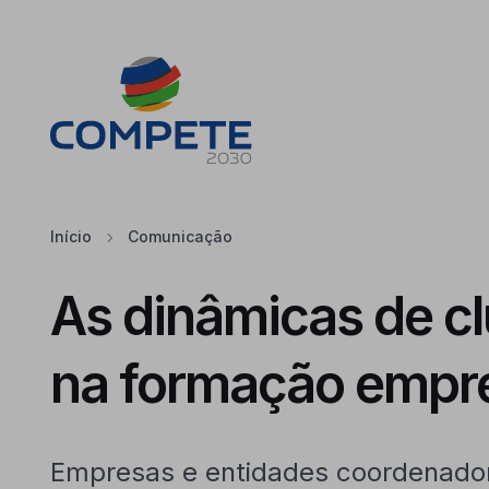
Saltar para o conteúdo principal da página
Cookies
Início
Comunicação
As dinâmicas de cl
na formação empre
Empresas e entidades coordenado