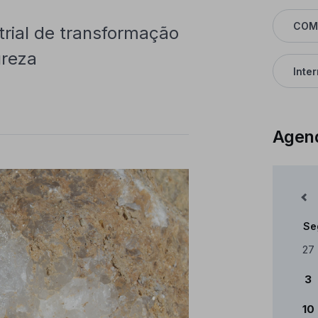
COM
trial de transformação
ureza
Inte
Agen
Mês Anterior
Se
Cale
27
3
10