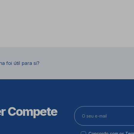
a foi útil para si?
er Compete
Concordo com os
Ter