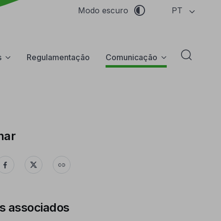
PT
Modo escuro
s
Regulamentação
Comunicação
Abrir f
har
s associados