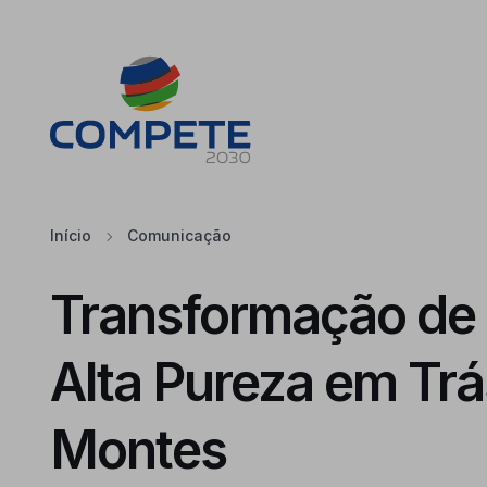
Saltar para o conteúdo principal da página
Cookies
Início
Comunicação
Transformação de 
Alta Pureza em Trá
Montes