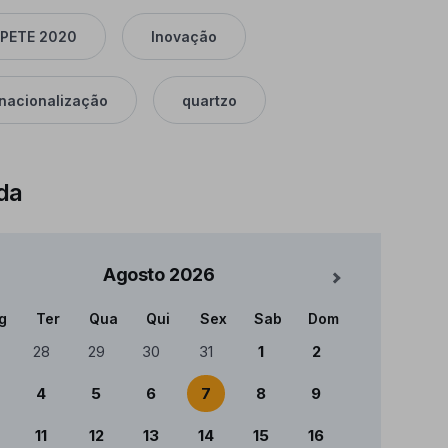
PETE 2020
Inovação
rnacionalização
quartzo
da
Agosto
2026
Mês Seguinte
g
Ter
Qua
Qui
Sex
Sab
Dom
ndário
28
29
30
31
1
2
4
5
6
7
8
9
11
12
13
14
15
16