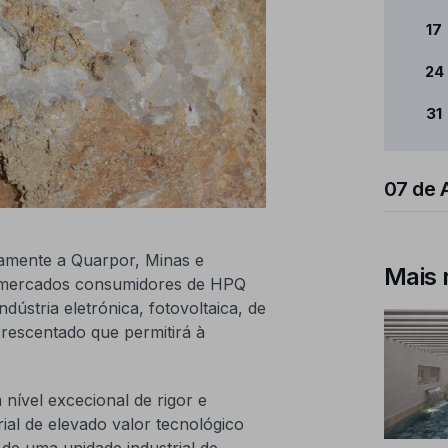
17
24
31
07 de 
camente a Quarpor, Minas e
Mais 
r mercados consumidores de HPQ
dústria eletrónica, fotovoltaica, de
rescentado que permitirá à
nível excecional de rigor e
rial de elevado valor tecnológico
 de uma unidade industrial de