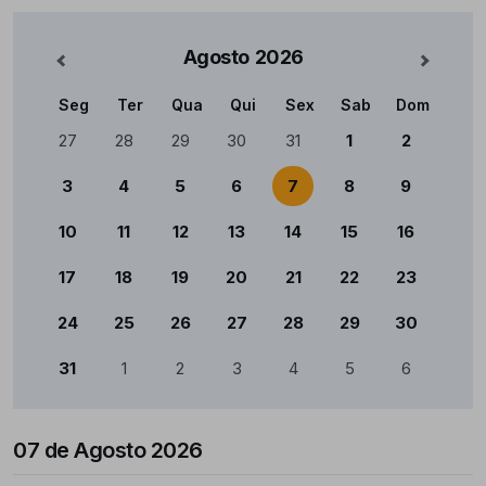
Agosto
2026
nterior
Mês Se
Seg
Ter
Qua
Qui
Sex
Sab
Dom
Calendário
27
28
29
30
31
1
2
3
4
5
6
7
8
9
10
11
12
13
14
15
16
17
18
19
20
21
22
23
24
25
26
27
28
29
30
31
1
2
3
4
5
6
07 de Agosto 2026