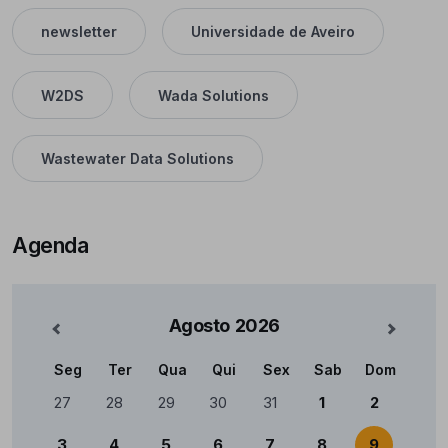
newsletter
Universidade de Aveiro
W2DS
Wada Solutions
Wastewater Data Solutions
Agenda
Agosto
2026
nterior
Mês Se
Seg
Ter
Qua
Qui
Sex
Sab
Dom
Calendário
27
28
29
30
31
1
2
3
4
5
6
7
8
9