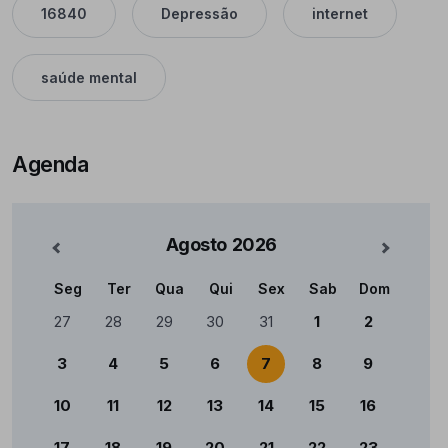
16840
Depressão
internet
saúde mental
Agenda
Agosto
2026
nterior
Mês Seg
Seg
Ter
Qua
Qui
Sex
Sab
Dom
Calendário
27
28
29
30
31
1
2
3
4
5
6
7
8
9
10
11
12
13
14
15
16
17
18
19
20
21
22
23