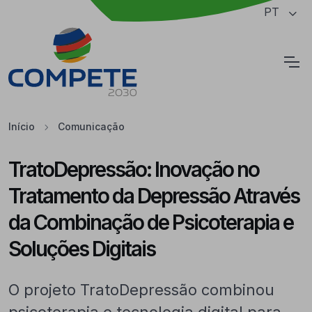
Saltar para o conteúdo principal da página
PT
Cookies
Início
Comunicação
TratoDepressão: Inovação no
Tratamento da Depressão Através
da Combinação de Psicoterapia e
Soluções Digitais
O projeto TratoDepressão combinou