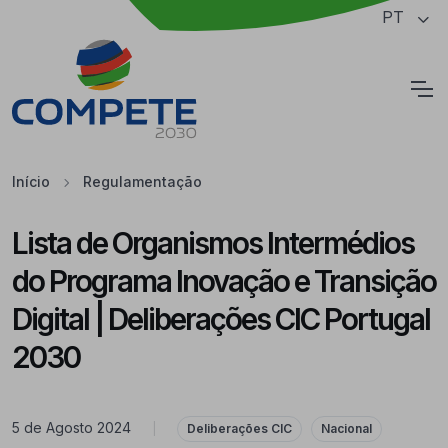
Saltar para o conteúdo principal da página
PT
Cookies
Início
Regulamentação
Lista de Organismos Intermédios
do Programa Inovação e Transição
Digital | Deliberações CIC Portugal
2030
5 de Agosto 2024
|
Deliberações CIC
Nacional