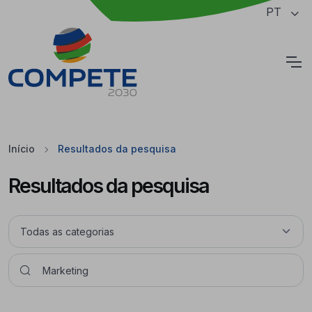
Saltar para o conteúdo principal da página
PT
Cookies
Início
Resultados da pesquisa
Resultados da pesquisa
Pesquisar