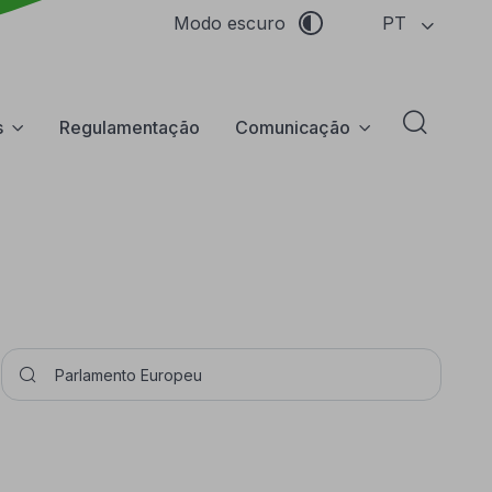
PT
Modo escuro
s
Regulamentação
Comunicação
Abrir f
Pesquisar