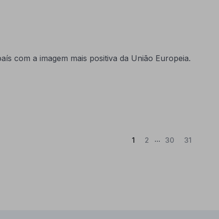
ís com a imagem mais positiva da União Europeia.
...
(Atual)
1
2
30
31