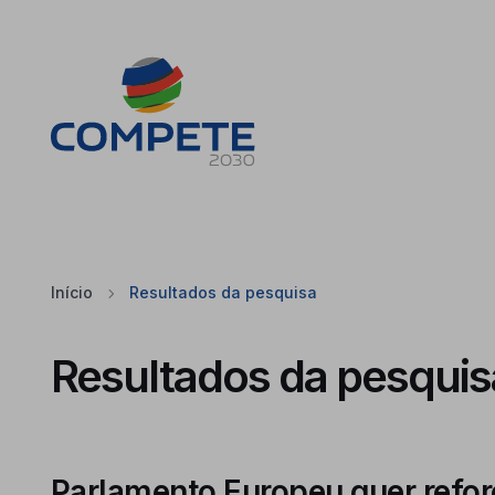
Saltar para o conteúdo principal da página
Cookies
Início
Resultados da pesquisa
Resultados da pesquis
Parlamento Europeu quer reforç