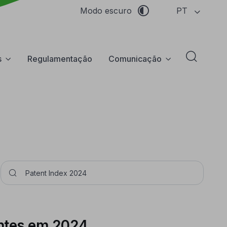
PT
Modo escuro
s
Regulamentação
Comunicação
Abrir f
Pesquisar
entes em 2024