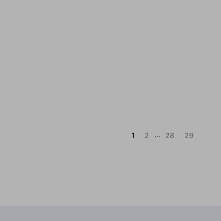
...
(Atual)
1
2
28
29