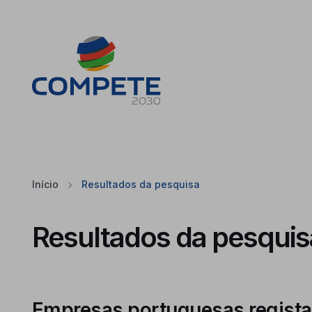
Saltar para o conteúdo principal da página
Cookies
Início
Resultados da pesquisa
Resultados da pesquis
Empresas portuguesas regista