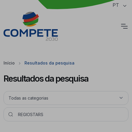
Saltar para o conteúdo principal da página
PT
Cookies
Início
Resultados da pesquisa
Resultados da pesquisa
Pesquisar