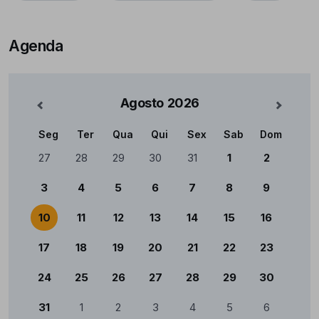
Agenda
Agosto
2026
nterior
Mês Se
Seg
Ter
Qua
Qui
Sex
Sab
Dom
Calendário
27
28
29
30
31
1
2
3
4
5
6
7
8
9
10
11
12
13
14
15
16
17
18
19
20
21
22
23
24
25
26
27
28
29
30
31
1
2
3
4
5
6