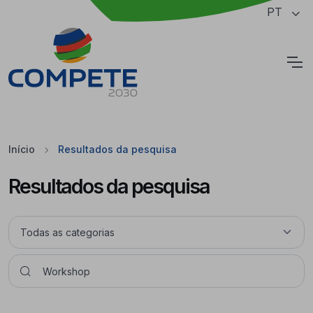
Saltar para o conteúdo principal da página
PT
Cookies
Início
Resultados da pesquisa
Resultados da pesquisa
Pesquisar