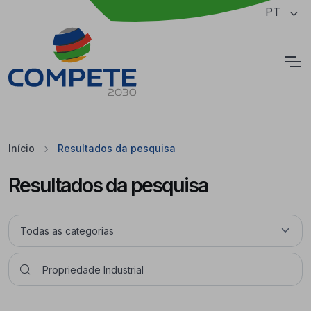
Saltar para o conteúdo principal da página
PT
Cookies
Início
Resultados da pesquisa
Resultados da pesquisa
Pesquisar