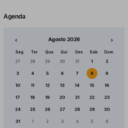
Agenda
Agosto
2026
nterior
Mês Se
Seg
Ter
Qua
Qui
Sex
Sab
Dom
Calendário
27
28
29
30
31
1
2
3
4
5
6
7
8
9
10
11
12
13
14
15
16
17
18
19
20
21
22
23
24
25
26
27
28
29
30
31
1
2
3
4
5
6