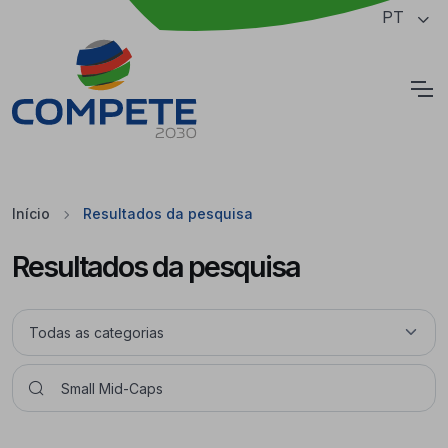
Saltar para o conteúdo principal da página
PT
Cookies
Início
Resultados da pesquisa
Resultados da pesquisa
Pesquisar