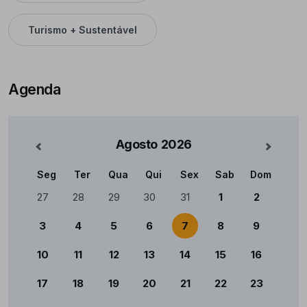
Turismo + Sustentável
Agenda
Agosto
2026
nterior
Mês Se
Seg
Ter
Qua
Qui
Sex
Sab
Dom
Calendário
27
28
29
30
31
1
2
3
4
5
6
7
8
9
10
11
12
13
14
15
16
17
18
19
20
21
22
23