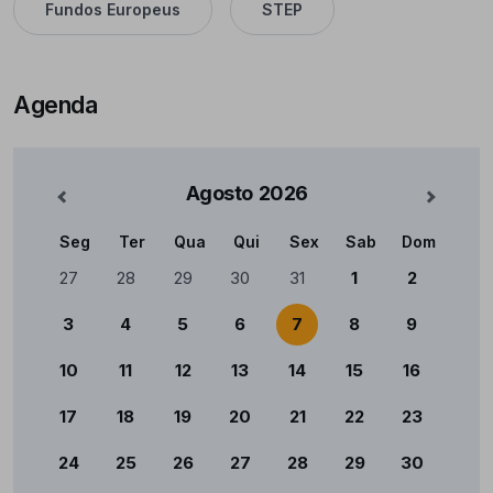
Fundos Europeus
STEP
Agenda
Agosto
2026
nterior
Mês Se
Seg
Ter
Qua
Qui
Sex
Sab
Dom
Calendário
27
28
29
30
31
1
2
3
4
5
6
7
8
9
10
11
12
13
14
15
16
17
18
19
20
21
22
23
24
25
26
27
28
29
30