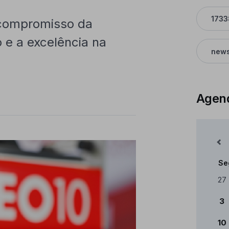
1733
 compromisso da
e a excelência na
news
Agen
Mês Anterior
Se
Cale
27
3
10