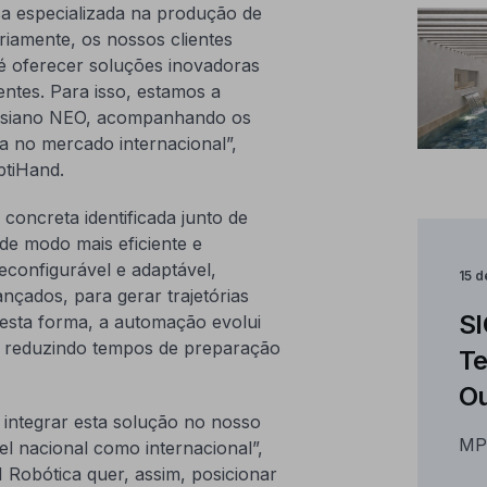
 especializada na produção de
ariamente, os nossos clientes
é oferecer soluções inovadoras
entes. Para isso, estamos a
tesiano NEO, acompanhando os
a no mercado internacional”,
ptiHand.
oncreta identificada junto de
de modo mais eficiente e
econfigurável e adaptável,
15 
çados, para gerar trajetórias
SI
esta forma, a automação evolui
z, reduzindo tempos de preparação
Te
Ou
ntegrar esta solução no nosso
MP
el nacional como internacional”,
Robótica quer, assim, posicionar