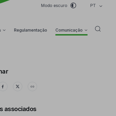
PT
Modo escuro
s
Regulamentação
Comunicação
Abrir f
har
s associados