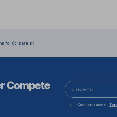
a foi útil para si?
er Compete
Concordo com os
Ter