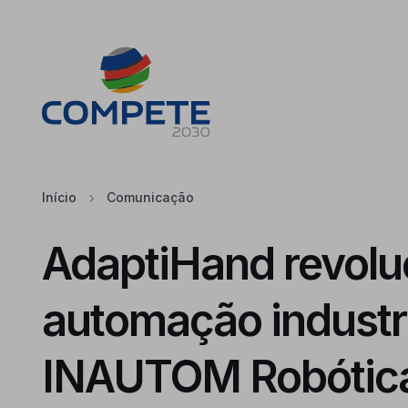
Saltar para o conteúdo principal da página
Cookies
Início
Comunicação
AdaptiHand revolu
automação industri
INAUTOM Robótic