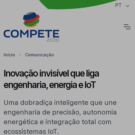
Saltar para o conteúdo principal da página
PT
Cookies
Início
Comunicação
Inovação invisível que liga
engenharia, energia e IoT
Uma dobradiça inteligente que une
engenharia de precisão, autonomia
energética e integração total com
ecossistemas IoT.