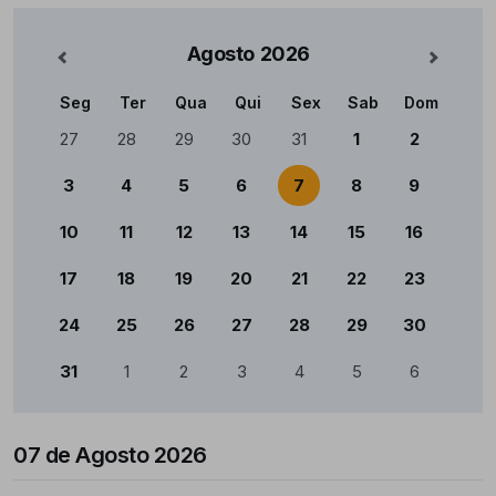
Agosto
2026
nterior
Mês Se
Seg
Ter
Qua
Qui
Sex
Sab
Dom
Calendário
27
28
29
30
31
1
2
3
4
5
6
7
8
9
10
11
12
13
14
15
16
17
18
19
20
21
22
23
24
25
26
27
28
29
30
31
1
2
3
4
5
6
07 de Agosto 2026