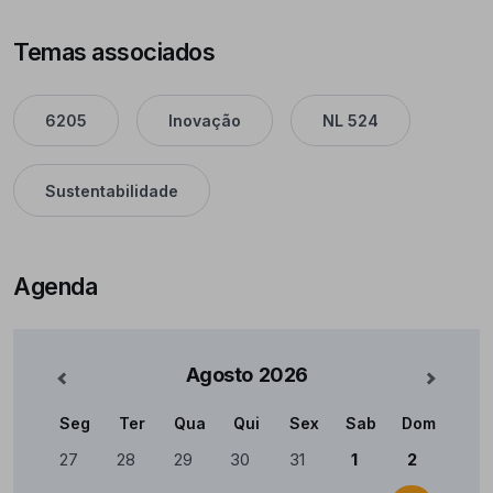
Temas associados
6205
Inovação
NL 524
Sustentabilidade
Agenda
Agosto
2026
nterior
Mês Se
Seg
Ter
Qua
Qui
Sex
Sab
Dom
Calendário
27
28
29
30
31
1
2