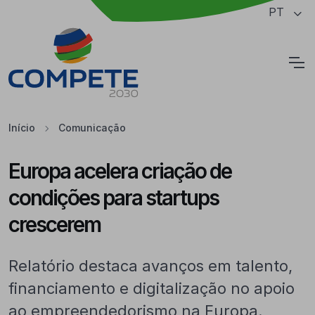
Saltar para o conteúdo principal da página
PT
Cookies
Início
Comunicação
Europa acelera criação de
condições para startups
crescerem
Relatório destaca avanços em talento,
financiamento e digitalização no apoio
ao empreendedorismo na Europa.