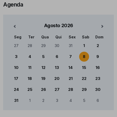
Agenda
Agosto
2026
nterior
Mês Se
Seg
Ter
Qua
Qui
Sex
Sab
Dom
Calendário
27
28
29
30
31
1
2
3
4
5
6
7
8
9
10
11
12
13
14
15
16
17
18
19
20
21
22
23
24
25
26
27
28
29
30
31
1
2
3
4
5
6