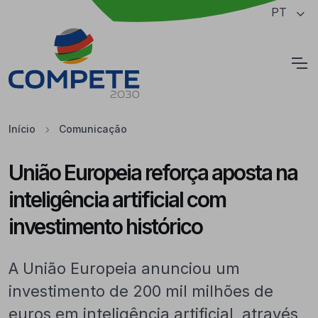
Saltar para o conteúdo principal da página
PT
Cookies
Início
Comunicação
União Europeia reforça aposta na
inteligência artificial com
investimento histórico
A União Europeia anunciou um
investimento de 200 mil milhões de
euros em inteligência artificial, através