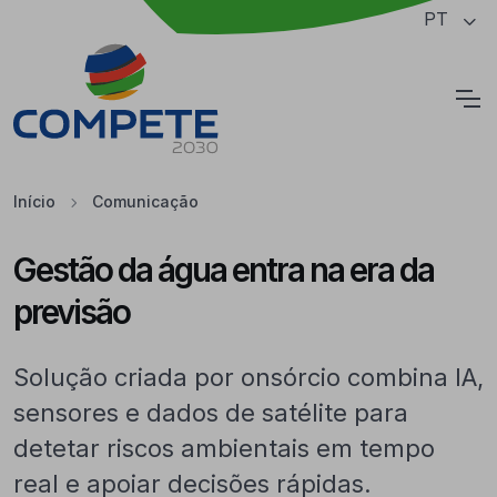
Saltar para o conteúdo principal da página
PT
Cookies
Início
Comunicação
Gestão da água entra na era da
previsão
Solução criada por onsórcio combina IA,
sensores e dados de satélite para
detetar riscos ambientais em tempo
real e apoiar decisões rápidas.