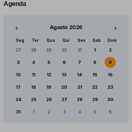
Agenda
Agosto
2026
nterior
Mês Se
Seg
Ter
Qua
Qui
Sex
Sab
Dom
Calendário
27
28
29
30
31
1
2
3
4
5
6
7
8
9
10
11
12
13
14
15
16
17
18
19
20
21
22
23
24
25
26
27
28
29
30
31
1
2
3
4
5
6