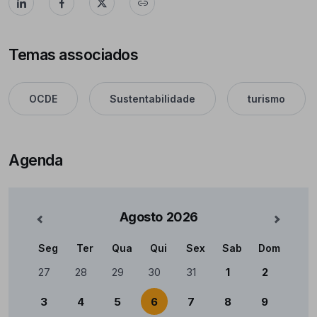
Temas associados
OCDE
Sustentabilidade
turismo
Agenda
Agosto
2026
nterior
Mês Se
Seg
Ter
Qua
Qui
Sex
Sab
Dom
Calendário
27
28
29
30
31
1
2
3
4
5
6
7
8
9