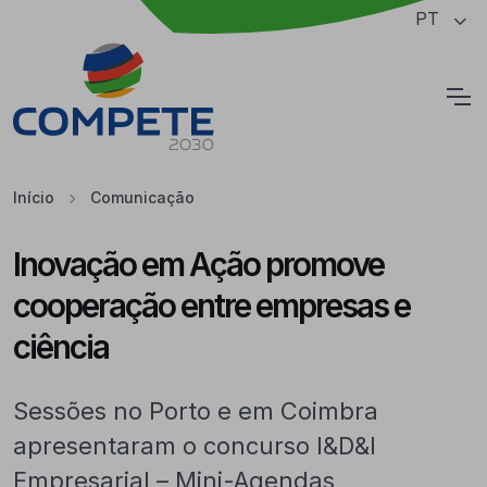
Saltar para o conteúdo principal da página
PT
Cookies
Início
Comunicação
Inovação em Ação promove
cooperação entre empresas e
ciência
Sessões no Porto e em Coimbra
apresentaram o concurso I&D&I
Empresarial – Mini-Agendas,