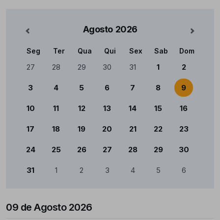
Agosto
2026
nterior
Mês Se
Seg
Ter
Qua
Qui
Sex
Sab
Dom
Calendário
27
28
29
30
31
1
2
3
4
5
6
7
8
9
10
11
12
13
14
15
16
17
18
19
20
21
22
23
24
25
26
27
28
29
30
31
1
2
3
4
5
6
09 de Agosto 2026