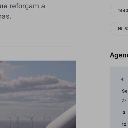
que reforçam a
144
nas.
NL 5
Agen
Mês Anterior
Se
Cale
27
3
10