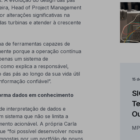
eira, Head of Project Management
r alterações significativas na
as turbinas e atender à crescente
ha de ferramentas capazes de
lmente porque a operação contínua
penas um sistema de
 como explica a responsável,
as pás ao longo da sua vida útil
15 
nformação confiável”.
SI
forma dados em conhecimento
Te
 de interpretação de dados e
Ou
m sistema que não se limita a
ento acionável. A própria Carla
MP
ue “foi possível desenvolver novas
mpostas por um portfólio de novos