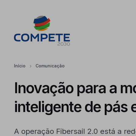
Saltar para o conteúdo principal da página
Cookies
Início
Comunicação
Inovação para a m
inteligente de pás 
A operação Fibersail 2.0 está a red