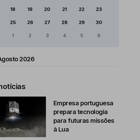
18
19
20
21
22
23
25
26
27
28
29
30
1
2
3
4
5
6
Agosto 2026
notícias
Empresa portuguesa
prepara tecnologia
para futuras missões
à Lua