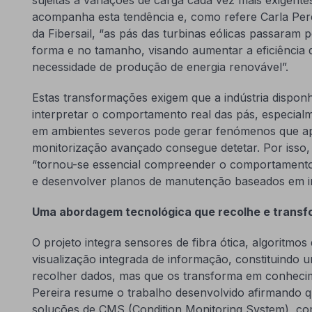
acompanha esta tendência e, como refere Carla Per
da Fibersail, “as pás das turbinas eólicas passaram po
forma e no tamanho, visando aumentar a eficiência d
necessidade de produção de energia renovável”.
Estas transformações exigem que a indústria dispon
interpretar o comportamento real das pás, especia
em ambientes severos pode gerar fenómenos que a
monitorização avançado consegue detetar. Por isso,
“tornou-se essencial compreender o comportamento d
e desenvolver planos de manutenção baseados em i
Uma abordagem tecnológica que recolhe e trans
O projeto integra sensores de fibra ótica, algoritmos
visualização integrada de informação, constituindo u
recolher dados, mas que os transforma em conhecim
Pereira resume o trabalho desenvolvido afirmando q
soluções de CMS (Condition Monitoring System), co