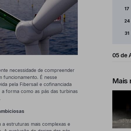
17
24
31
05 de 
cente necessidade de compreender
m funcionamento. É nesse
Mais 
da pela Fibersail e cofinanciada
 a forma como as pás das turbinas
.
ambiciosas
m a estruturas mais complexas e
s. A evolução do design das pás