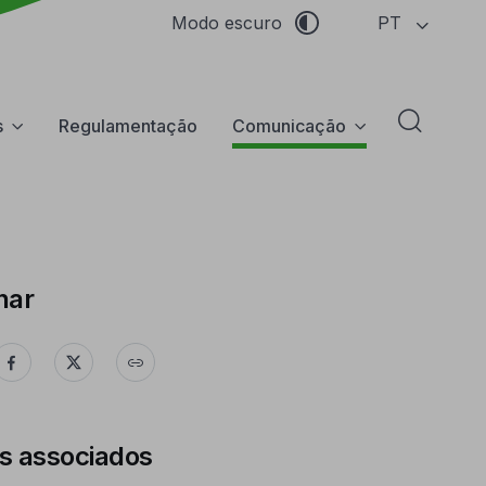
PT
Modo escuro
s
Regulamentação
Comunicação
Abrir f
har
s associados