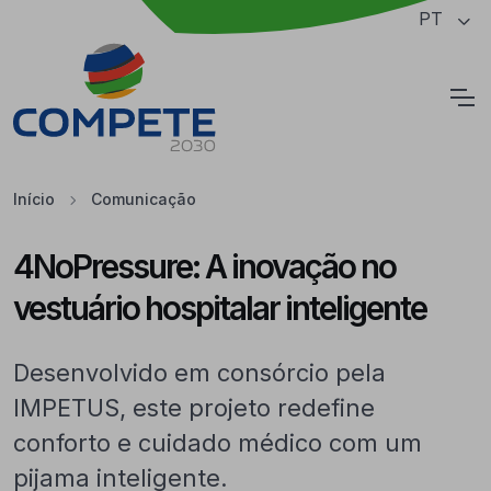
Saltar para o conteúdo principal da página
PT
Cookies
Início
Comunicação
4NoPressure: A inovação no
vestuário hospitalar inteligente
Desenvolvido em consórcio pela
IMPETUS, este projeto redefine
conforto e cuidado médico com um
pijama inteligente.