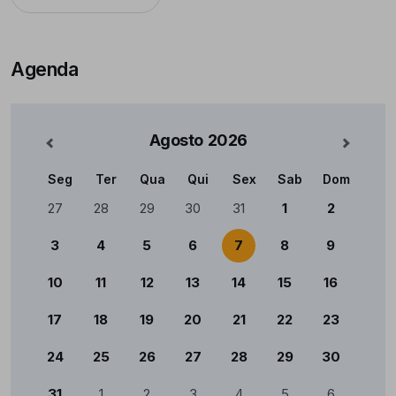
Agenda
Agosto
2026
nterior
Mês Se
Seg
Ter
Qua
Qui
Sex
Sab
Dom
Calendário
27
28
29
30
31
1
2
3
4
5
6
7
8
9
10
11
12
13
14
15
16
17
18
19
20
21
22
23
24
25
26
27
28
29
30
31
1
2
3
4
5
6