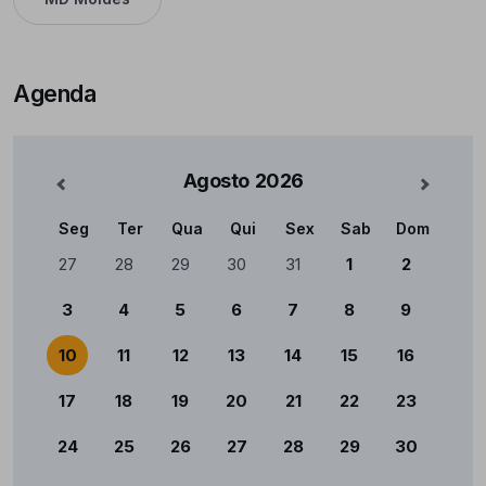
Agenda
Agosto
2026
nterior
Mês Se
Seg
Ter
Qua
Qui
Sex
Sab
Dom
Calendário
27
28
29
30
31
1
2
3
4
5
6
7
8
9
10
11
12
13
14
15
16
17
18
19
20
21
22
23
24
25
26
27
28
29
30