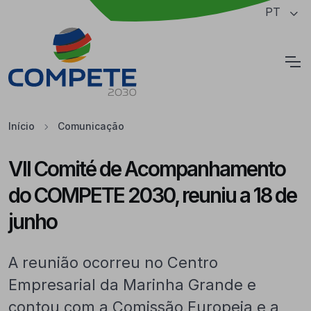
Saltar para o conteúdo principal da página
PT
Cookies
Início
Comunicação
VII Comité de Acompanhamento
do COMPETE 2030, reuniu a 18 de
junho
A reunião ocorreu no Centro
Empresarial da Marinha Grande e
contou com a Comissão Europeia e a