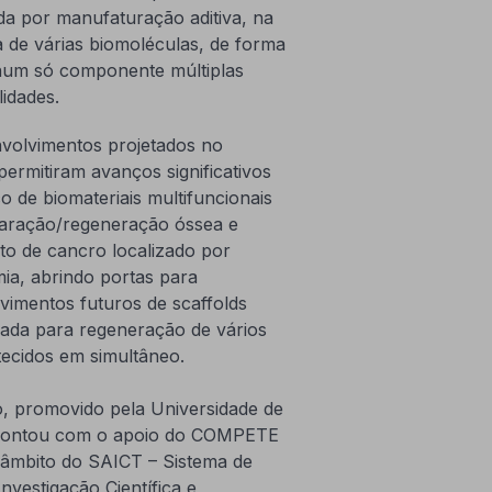
da por manufaturação aditiva, na
 de várias biomoléculas, de forma
num só componente múltiplas
lidades.
volvimentos projetados no
ermitiram avanços significativos
o de biomateriais multifuncionais
aração/regeneração óssea e
to de cancro localizado por
mia, abrindo portas para
vimentos futuros de scaffolds
ada para regeneração de vários
 tecidos em simultâneo.
o, promovido pela Universidade de
 contou com o apoio do COMPETE
âmbito do SAICT – Sistema de
nvestigação Científica e