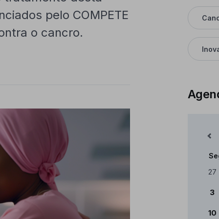
anciados pelo COMPETE
Can
ontra o cancro.
Inov
Agen
Mês Anterior
Se
Cale
27
3
10