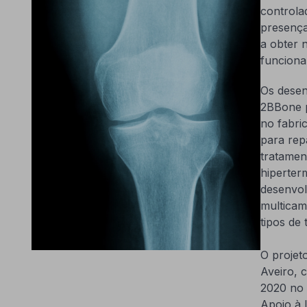
controla
presença
a obter 
funciona
Os desen
2BBone p
no fabric
para rep
tratamen
hiperter
desenvol
multicam
tipos de
O projet
Aveiro,
2020 no 
Apoio à I