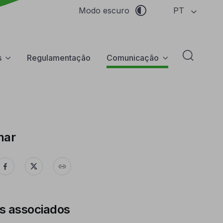
PT
Modo escuro
s
Regulamentação
Comunicação
Abrir f
har
s associados