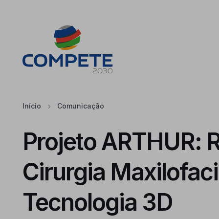
Saltar para o conteúdo principal da página
Cookies
Início
Comunicação
Projeto ARTHUR: R
Cirurgia Maxilofac
Tecnologia 3D