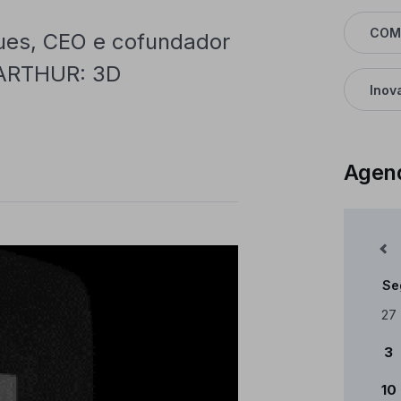
COM
es, CEO e cofundador
o ARTHUR: 3D
Inov
Agen
Mês Anterior
Se
Cale
27
3
10