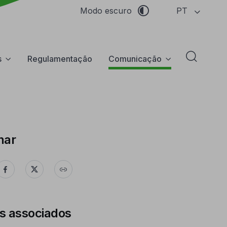
PT
Modo escuro
s
Regulamentação
Comunicação
Abrir f
har
s associados