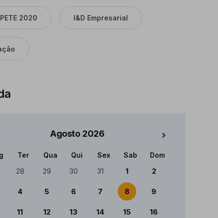
PETE 2020
I&D Empresarial
ação
da
Agosto
2026
Mês Seguinte
g
Ter
Qua
Qui
Sex
Sab
Dom
ndário
28
29
30
31
1
2
4
5
6
7
8
9
11
12
13
14
15
16