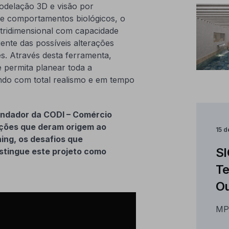
odelação 3D e visão por
e comportamentos biológicos, o
tridimensional com capacidade
iente das possíveis alterações
es. Através desta ferramenta,
 permita planear toda a
ando com total realismo e em tempo
ndador da CODI – Comércio
ações que deram origem ao
15 
ning
, os desafios que
SI
istingue este projeto como
Te
Ou
MP