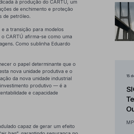
 dedicada à produção do CARTÚ, um
luções de enchimento e proteção
s de petróleo.
 e a transição para modelos
is, o CARTÚ afirma-se como uma
agens. Como sublinha Eduardo
hecer o papel determinante que o
esta nova unidade produtiva e o
15 
ção da nova unidade industrial
investimento produtivo — é a
SI
entabilidade e capacidade
Te
Ou
MP
ndulado capaz de gerar um efeito
air bag”, garantindo segurança no