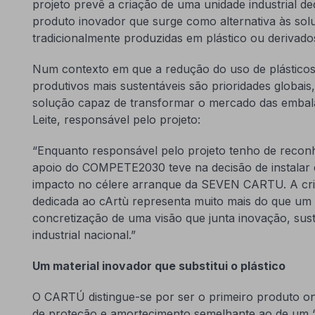
projeto prevê a criação de uma unidade industrial
produto inovador que surge como alternativa às so
tradicionalmente produzidas em plástico ou derivado
Num contexto em que a redução do uso de plásticos
produtivos mais sustentáveis são prioridades globa
solução capaz de transformar o mercado das embal
Leite, responsável pelo projeto:
“Enquanto responsável pelo projeto tenho de recon
apoio do COMPETE2030 teve na decisão de instalar 
impacto no célere arranque da SEVEN CARTU. A cria
dedicada ao cArtù representa muito mais do que um 
concretização de uma visão que junta inovação, sust
industrial nacional.”
Um material inovador que substitui o plástico
O CARTÚ distingue-se por ser o primeiro produto o
de proteção e amortecimento semelhante ao de um “