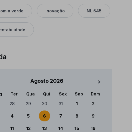
omia verde
Inovação
NL 545
entabilidade
da
Agosto
2026
Mês Seguinte
g
Ter
Qua
Qui
Sex
Sab
Dom
ndário
28
29
30
31
1
2
4
5
6
7
8
9
11
12
13
14
15
16