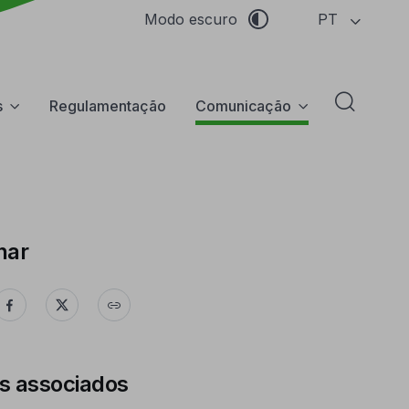
PT
Modo escuro
s
Regulamentação
Comunicação
Abrir f
har
s associados