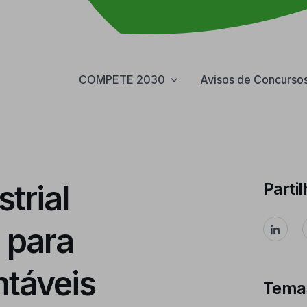
COMPETE 2030
Avisos de Concurso
trial
Partil
o para
táveis
Tema