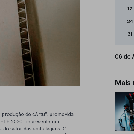
17
24
31
06 de 
Mais 
a produção de cArtu”, promovida
ETE 2030, representa um
de do setor das embalagens. O