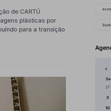
econ
dução de CARTÚ
lagens plásticas por
Sust
buindo para a transição
Agen
Mês Anterior
Se
Cale
27
3
10