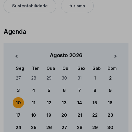
Sustentabilidade
turismo
Agenda
Agosto
2026
nterior
Mês Se
Seg
Ter
Qua
Qui
Sex
Sab
Dom
Calendário
27
28
29
30
31
1
2
3
4
5
6
7
8
9
10
11
12
13
14
15
16
17
18
19
20
21
22
23
24
25
26
27
28
29
30