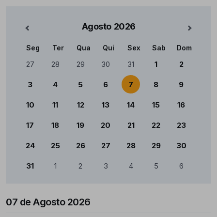
Agosto
2026
nterior
Mês Se
Seg
Ter
Qua
Qui
Sex
Sab
Dom
Calendário
27
28
29
30
31
1
2
3
4
5
6
7
8
9
10
11
12
13
14
15
16
17
18
19
20
21
22
23
24
25
26
27
28
29
30
31
1
2
3
4
5
6
07 de Agosto 2026