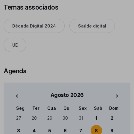
Temas associados
Década Digital 2024
Saúde digital
UE
Agenda
Agosto
2026
nterior
Mês Se
Seg
Ter
Qua
Qui
Sex
Sab
Dom
Calendário
27
28
29
30
31
1
2
3
4
5
6
7
8
9