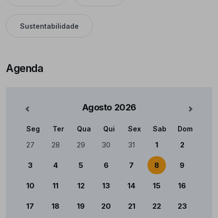
Sustentabilidade
Agenda
Agosto
2026
nterior
Mês Se
Seg
Ter
Qua
Qui
Sex
Sab
Dom
Calendário
27
28
29
30
31
1
2
3
4
5
6
7
8
9
10
11
12
13
14
15
16
17
18
19
20
21
22
23