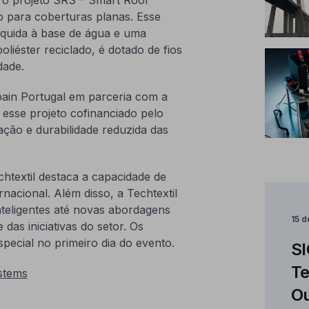
 para coberturas planas. Esse
quida à base de água e uma
poliéster reciclado, é dotado de fios
dade.
bain Portugal em parceria com a
sse projeto cofinanciado pelo
ção e durabilidade reduzida das
textil destaca a capacidade de
nacional. Além disso, a Techtextil
nteligentes até novas abordagens
15 
das iniciativas do setor. Os
ecial no primeiro dia do evento.
SI
Te
stems
Ou