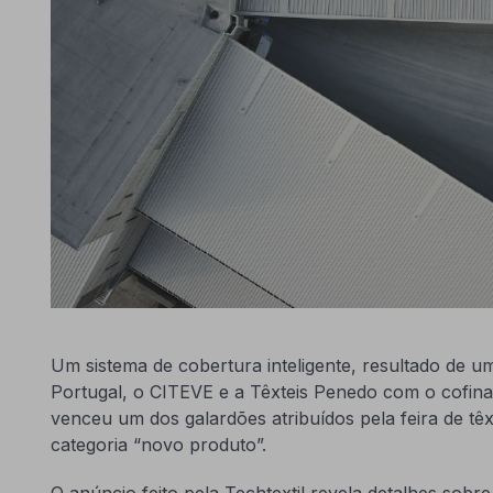
Um sistema de cobertura inteligente, resultado de u
Portugal, o CITEVE e a Têxteis Penedo com o cof
venceu um dos galardões atribuídos pela feira de têx
categoria “novo produto”.
O anúncio feito pela Techtextil revela detalhes sobr