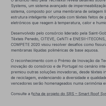
Systems, um sistema avançado de impermeabilização
sistema, composto por uma membrana de selagem lí
estrutura inteligente reforçada com têxteis feitos de 
eletrónicos que reagem à temperatura, calor e humi
Desenvolvido pelo consórcio liderado pela Saint-Go
Têxteis Penedo, CITEVE, CeNTI e ENESII-ITECONS, e
COMPETE 2020 visou resolver desafios como fissura
membranas líquidas poliméricas de base aquosa.
O reconhecimento com o Prémio de Inovação da Tech
inovação do consórcio e de Portugal no cenário inter
premiou outras soluções inovadoras, desde têxteis i
de reciclagem, evidenciando a diversidade e qualidade 
vencedores serão homenageados numa cerimónia esp
Consulte a f
icha de projeto do SRS – Smart Roof Sy