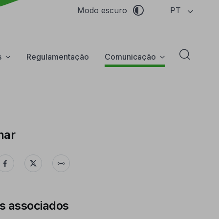
PT
Modo escuro
s
Regulamentação
Comunicação
Abrir f
har
s associados