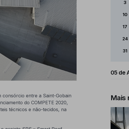
3
10
17
24
31
05 de 
m consórcio entre a Saint-Gobain
Mais 
inanciamento do COMPETE 2020,
teis técnicos e não-tecidos, na
e o projeto SRS – Smart Roof