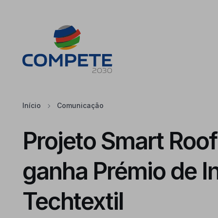
Saltar para o conteúdo principal da página
Cookies
Início
Comunicação
Projeto Smart Roo
ganha Prémio de I
Techtextil