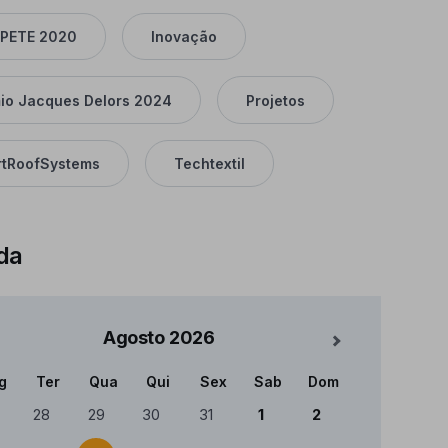
PETE 2020
Inovação
io Jacques Delors 2024
Projetos
tRoofSystems
Techtextil
da
Agosto
2026
Mês Seguinte
g
Ter
Qua
Qui
Sex
Sab
Dom
ndário
28
29
30
31
1
2