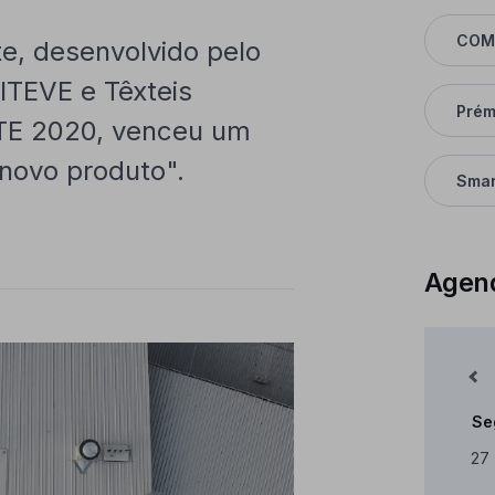
COM
e, desenvolvido pelo
ITEVE e Têxteis
Prém
TE 2020, venceu um
"novo produto".
Smar
Agen
Mês Anterior
Se
Cale
27