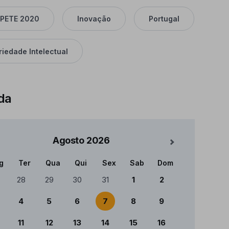
PETE 2020
Inovação
Portugal
riedade Intelectual
da
Agosto
2026
Mês Seguinte
g
Ter
Qua
Qui
Sex
Sab
Dom
ndário
28
29
30
31
1
2
4
5
6
7
8
9
11
12
13
14
15
16