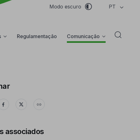
PT
Modo escuro
s
Regulamentação
Comunicação
Abrir f
har
s associados