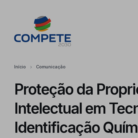
Saltar para o conteúdo principal da página
Cookies
Início
Comunicação
Proteção da Propr
Intelectual em Tec
Identificação Quím