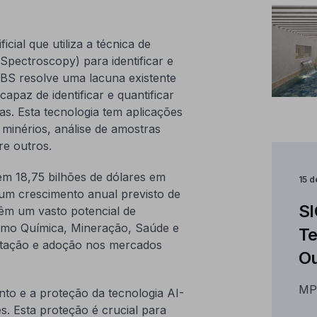
icial que utiliza a técnica de
pectroscopy) para identificar e
IBS resolve uma lacuna existente
apaz de identificar e quantificar
s. Esta tecnologia tem aplicações
 minérios, análise de amostras
re outros.
em 18,75 bilhões de dólares em
15 
um crescimento anual previsto de
SI
êm um vasto potencial de
omo Química, Mineração, Saúde e
Te
eitação e adoção nos mercados
Ou
MP
o e a proteção da tecnologia AI-
s. Esta proteção é crucial para