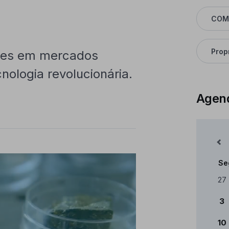
COM
Prop
ntes em mercados
nologia revolucionária.
Agen
Mês Anterior
Se
Cale
27
3
10