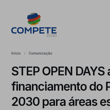
Saltar para o conteúdo principal da página
Cookies
Início
Comunicação
STEP OPEN DAYS 
financiamento do 
2030 para áreas es