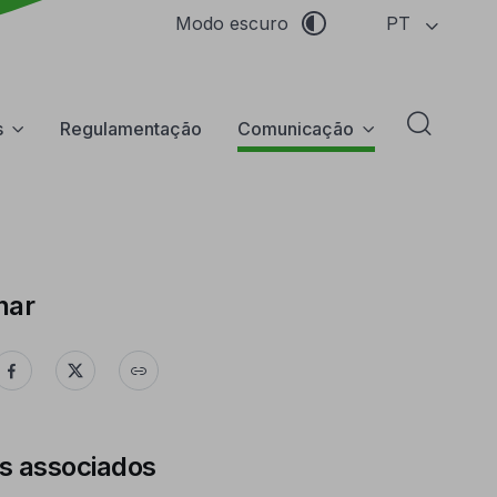
PT
Modo escuro
s
Regulamentação
Comunicação
Abrir f
har
s associados