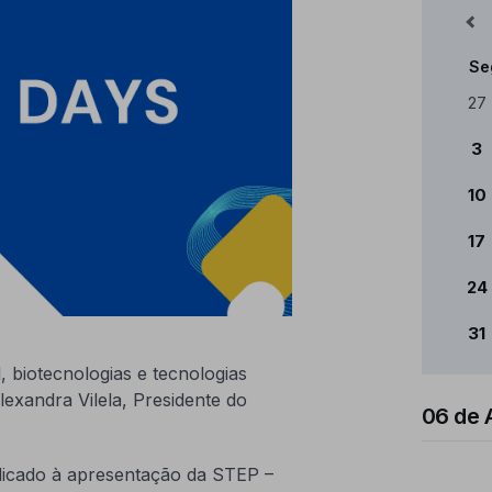
Mês Anterior
Se
Cale
27
3
10
17
24
31
 biotecnologias e tecnologias
exandra Vilela, Presidente do
06 de 
dicado à apresentação da STEP –