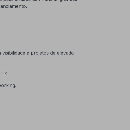
nanciamento.
sibilidade a projetos de elevada
os;
orking.