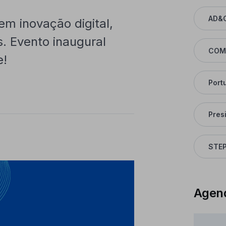
AD&
m inovação digital,
s. Evento inaugural
COM
e!
Port
Pres
STEP
Agen