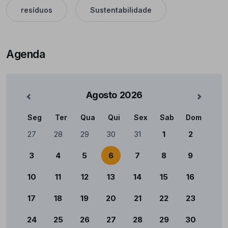
resíduos
Sustentabilidade
Agenda
Agosto
2026
nterior
Mês Se
Seg
Ter
Qua
Qui
Sex
Sab
Dom
Calendário
27
28
29
30
31
1
2
3
4
5
6
7
8
9
10
11
12
13
14
15
16
17
18
19
20
21
22
23
24
25
26
27
28
29
30