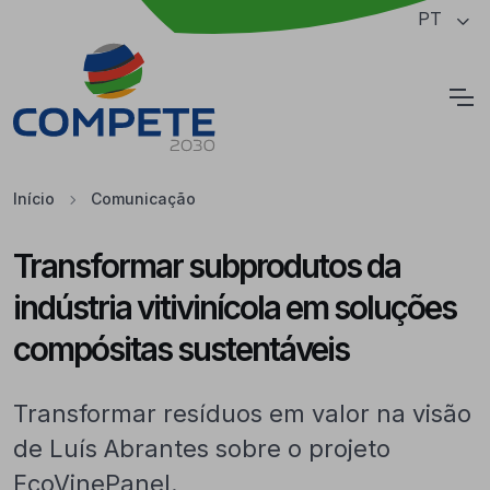
Saltar para o conteúdo principal da página
PT
Cookies
Início
Comunicação
Transformar subprodutos da
indústria vitivinícola em soluções
compósitas sustentáveis
Transformar resíduos em valor na visão
de Luís Abrantes sobre o projeto
EcoVinePanel.