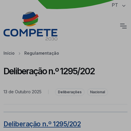
Saltar para o conteúdo principal da página
PT
Cookies
Início
Regulamentação
Deliberação n.º 1295/202
13 de Outubro 2025
|
Deliberações
Nacional
Deliberação n.º 1295/202