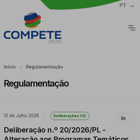
Saltar para o conteúdo principal da página
PT
Cookies
Início
Regulamentação
Regulamentação
Regulamentação
13 de Julho 2026
|
Deliberações CIC
Deliberação n.º 20/2026/PL -
Alteração aos Programas Temáticos