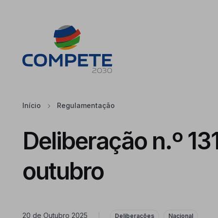
Saltar para o conteúdo principal da página
Cookies
Início
Regulamentação
Deliberação n.º 13
outubro
20 de Outubro 2025
|
Deliberações
Nacional